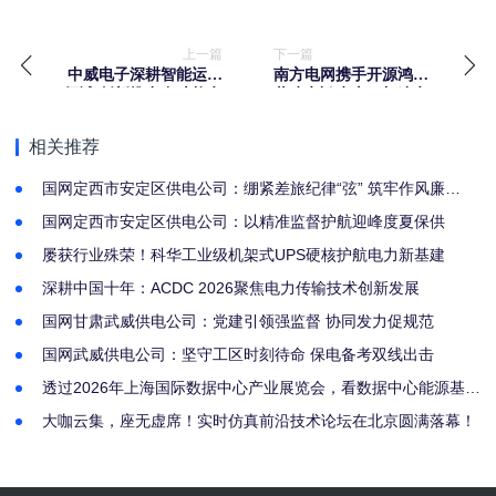
上一篇
下一篇
中威电子深耕智能运维
南方电网携手开源鸿蒙
领域 创新推出多功能电
共建电鸿生态，加速电
缆沟智能盖板
力系统智能化升级
相关推荐
国网定西市安定区供电公司：绷紧差旅纪律“弦” 筑牢作风廉
洁“线”
国网定西市安定区供电公司：以精准监督护航迎峰度夏保供
屡获行业殊荣！科华工业级机架式UPS硬核护航电力新基建
深耕中国十年：ACDC 2026聚焦电力传输技术创新发展
国网甘肃武威供电公司：党建引领强监督 协同发力促规范
国网武威供电公司：坚守工区时刻待命 保电备考双线出击 ​
透过2026年上海国际数据中心产业展览会，看数据中心能源基础
设施的发展趋势与伊顿电气创新路径
大咖云集，座无虚席！实时仿真前沿技术论坛在北京圆满落幕！