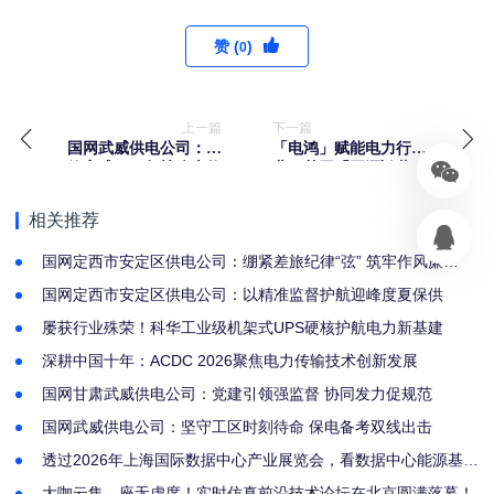
赞 (
)
0
上一篇
下一篇
国网武威供电公司：高
「电鸿」赋能电力行
效完成2024年技改大修
业：基于「开源鸿蒙」
工程管理审计
的中国方案
相关推荐
国网定西市安定区供电公司：绷紧差旅纪律“弦” 筑牢作风廉
洁“线”
国网定西市安定区供电公司：以精准监督护航迎峰度夏保供
屡获行业殊荣！科华工业级机架式UPS硬核护航电力新基建
深耕中国十年：ACDC 2026聚焦电力传输技术创新发展
国网甘肃武威供电公司：党建引领强监督 协同发力促规范
国网武威供电公司：坚守工区时刻待命 保电备考双线出击 ​
透过2026年上海国际数据中心产业展览会，看数据中心能源基础
设施的发展趋势与伊顿电气创新路径
大咖云集，座无虚席！实时仿真前沿技术论坛在北京圆满落幕！