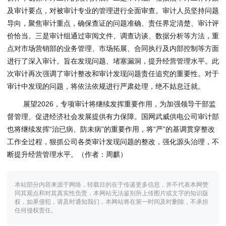
及审计要点，对被审计专业的管理进行全面审查。审计人员坚持问题
导向，聚焦审计重点，确保查证的问题准确、责任界定清楚、审计评
价恰当。三是审计组通过审阅文件、调查访谈、数据分析等方法，重
点对市场营销部的业务管理、市场拓展、合同执行及内部控制等方面
进行了深入审计。旨在发现问题、堵塞漏洞，提升经营管理水平。此
次审计再次强调了审计整改和审计发现问题责任追究的重要性。对于
审计中发现的问题，将依法依规进行严肃处理，绝不姑息迁就。
展望2026，专项审计将继续发挥重要作用，为加强领导干部监
督管理、促进经济社会发展提供有力保障。国网武威供电公司审计部
也将继续发挥“治已病、防未病”的重要作用，将“严”的基调贯穿整改
工作全过程，狠抓公司各类审计发现问题的整改，强化源头治理，不
断提升经营管理水平。（作者：周麒）
本站部分内容来源于网络，转载目的在于传递更多信息，并不代表本网赞
同其观点和对其真实性负责，本网站无法鉴别所上传图片或文字的知识版
权，如果侵犯，请及时通知我们，本网站将在第一时间及时删除，不承担
任何侵权责任。