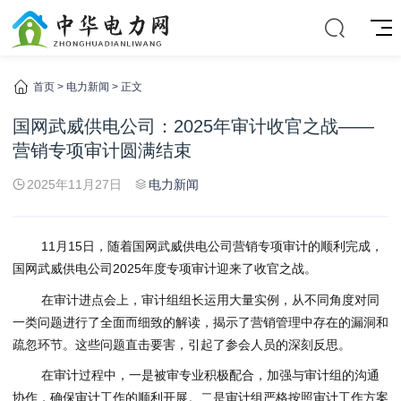
首页
>
电力新闻
> 正文
国网武威供电公司：2025年审计收官之战——
营销专项审计圆满结束
2025年11月27日
电力新闻
11月15日，随着国网武威供电公司营销专项审计的顺利完成，
国网武威供电公司2025年度专项审计迎来了收官之战。
在审计进点会上，审计组组长运用大量实例，从不同角度对同
一类问题进行了全面而细致的解读，揭示了营销管理中存在的漏洞和
疏忽环节。这些问题直击要害，引起了参会人员的深刻反思。
在审计过程中，一是被审专业积极配合，加强与审计组的沟通
协作，确保审计工作的顺利开展。二是审计组严格按照审计工作方案