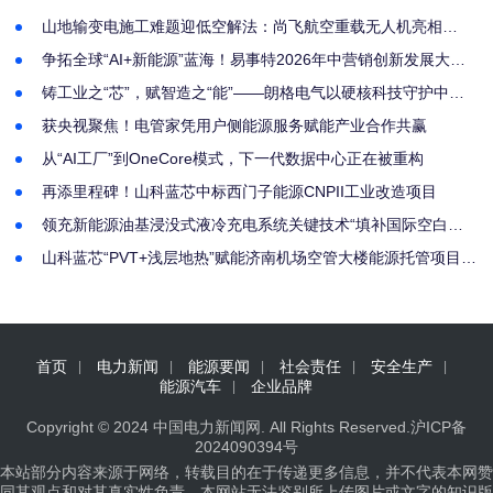
山地输变电施工难题迎低空解法：尚飞航空重载无人机亮相
2026 厦门电力建设大会
争拓全球“AI+新能源”蓝海！易事特2026年中营销创新发展大会
圆满举行
铸工业之“芯”，赋智造之“能”——朗格电气以硬核科技守护中国
制造脉搏
获央视聚焦！电管家凭用户侧能源服务赋能产业合作共赢
从“AI工厂”到OneCore模式，下一代数据中心正在被重构
再添里程碑！山科蓝芯中标西门子能源CNPII工业改造项目
领充新能源油基浸没式液冷充电系统关键技术“填补国际空白，
达到国际领先水平”
山科蓝芯“PVT+浅层地热”赋能济南机场空管大楼能源托管项目迎
里程碑
首页
电力新闻
能源要闻
社会责任
安全生产
能源汽车
企业品牌
Copyright © 2024
中国电力新闻网
. All Rights Reserved.
沪ICP备
2024090394号
本站部分内容来源于网络，转载目的在于传递更多信息，并不代表本网赞
同其观点和对其真实性负责，本网站无法鉴别所上传图片或文字的知识版