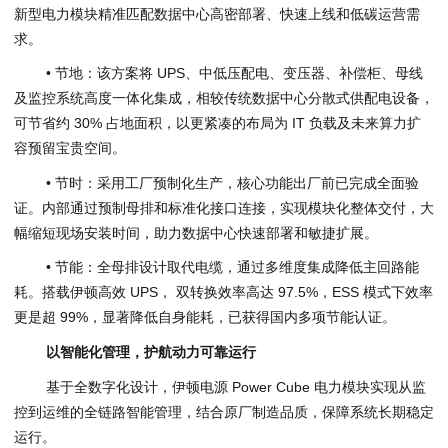
新型电力模块精准匹配数据中心高密部署、快速上线和低碳运营需
求。
• 节地：该方案将 UPS、中低压配电、变压器、补偿柜、母线
及监控系统高度一体化集成，相较传统数据中心分散式供配电设备，
可节省约 30% 占地面积，以更紧凑的布局为 IT 负载及未来算力扩
容预留宝贵空间。
• 节时：采用工厂预制化生产，核心功能出厂前已完成全面验
证。内部通过预制母排和标准化接口连接，实现模块化整体交付，大
幅缩短现场安装时间，助力数据中心快速部署和敏捷扩展。
• 节能：全母排设计取代电缆，通过多维度集成降低主回路能
耗。搭载伊顿高效 UPS， 双转换效率高达 97.5%，ESS 模式下效率
更是超 99%，显著降低自身能耗，已获得国内多项节能认证。
以智能化管理
，
护航动力可靠运行
基于全数字化设计，伊顿电源 Power Cube 电力模块实现从监
控到运维的全链路智能管理，结合原厂制造品质，保障系统长期稳定
运行。