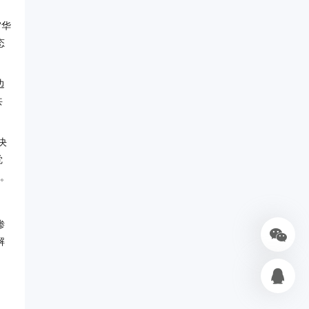
“华
态
边
共
决
觉
槛。
渗
解