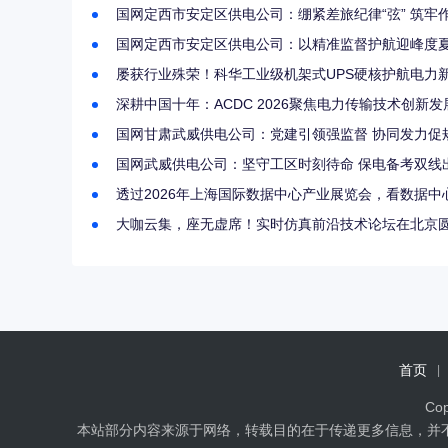
国网定西市安定区供电公司：绷紧差旅纪律“弦” 筑牢作
国网定西市安定区供电公司：以精准监督护航迎峰度
屡获行业殊荣！科华工业级机架式UPS硬核护航电力
深耕中国十年：ACDC 2026聚焦电力传输技术创新发
国网甘肃武威供电公司：党建引领强监督 协同发力促
国网武威供电公司：坚守工区时刻待命 保电备考双线出
透过2026年上海国际数据中心产业展览会，看数据
大咖云集，座无虚席！实时仿真前沿技术论坛在北京
首页
Cop
本站部分内容来源于网络，转载目的在于传递更多信息，并