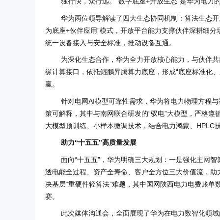
独行快，众行远。“数字底座+开放生态”是华为电力
华为两位领导解读了四大生态协同机制：算法生态开
为底座+伙伴应用”模式，开放平台能力支撑伙伴深耕细
统一设备接入与安全标准，推动设备互通。
为深化生态合作，华为全力开放核心能力，与伙伴共建
缘计算接口，依托鲲鹏昇腾算力底座，形成“底座标准化
赢。
针对电网AI模型可靠性需求，华为将电力物理方程与
策可解释，其中与南网联合研发的“驭电”大模型，严格
大模型预训练、小样本微调技术，结合电力鸿蒙、HPLC技
助力“十五五”高质量发展
面向“十五五”，华为明确三大规划：一是强化主网智
透电能全过程、资产全寿命、客户全方位三大价值流，助
决基层“重硬件轻算法”难题，其中国网陕西电力电费账单
赛。
此次媒体沟通会，全面展现了华为在电力数智化领域