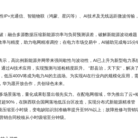
IP+光通信、智能物联（鸿蒙、星闪等）、AI技术及无线远距微波传输
。
突破：融合多源数据压缩新能源功率与负荷预测误差，破解新能源波动难题
效率与精度，助力电网精准调控；在电力市场交易中，AI辅助完成每15分
表示，高比例新能源并网带来强间歇性与波动性，AI已上升为新型电力系
通过AI技术应用，实现预测与巡检精度跃升。 “郡县治，天下安”，解决
，低压400V将成为电力AI的主战场。为实现AI在行业内的规模化应用，
，华为愿开放合作，共创绿色未来。
在多场景落地，量化成果彰显出领先实力。在配电网领域，华为推出了云+
测精度超90%，在陕西联合国网落地低压台区改造，实现分布式新能源精准管
级压缩至小时级，变电缺陷识别准确率提升至95%以上；故障抢修与营销
，营销合同校核从小时级缩至分钟级。