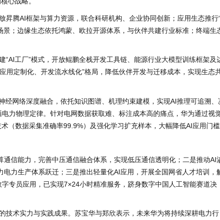
的核心战略。
放昇腾AI框架与算力资源，联合科研机构、企业协同创新；应用生态推行
分场景；边缘生态依托鸿蒙、欧拉开源体系，与伙伴共建行业标准；终端生
“AI工厂”模式，开放鲲鹏全栈开发工具链、能源行业大模型训练框架及
、应用定制化、开发流水线化”格局，降低伙伴开发与迁移成本，实现生态
神经网络深度融合，依托知识图谱、机理约束建模，实现AI推理可追溯、
遵循电力物理定律。针对电网数据获取难、标注成本高的痛点，华为通过视
术（数据采集准确率99.9%）及强化学习扩充样本，大幅降低AI应用门
算通信能力，完善中压通信融合体系，实现低压通信透明化；二是推动AI
力电力生产体系跃迁；三是推出轻量化AI应用，开展全国网省人才培训，
数字专员应用，已实现7×24小时精准服务，跻身数字中国人工智能赛道决
的技术实力与实践成果。苏宝华与郑欣表示，未来华为将持续深耕电力行