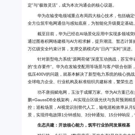
定”与“极致灵活”，成为本次沟通会的核心议题。
华为在输变电领域重点布局四大核心技术，包括确定性
全方位筑牢电网通信与感知底座，为智能化升级奠定基础
截至目前，华为已经在AI场景化应用中实现多领域
通过图卷积网络建模与AI方程求解，提升潮流、暂态计算
万亿级安全约束计算，支撑交易模式向“日内”“实时”演进。
针对新型电力系统“源网荷储”深度互动挑战，苏宝华
的“生存要件”。华为在发输变配用等场景与客户联合创新，
低压400V的问题，就基本解决了新型电力系统的核心挑战
全球电力企业、行业机构及标准组织共建标准，繁荣生态
功不唐捐赋电网，玉汝于成耀万家。华为AI方案已
鹏+GaussDB全栈架构，AI实现台区级光伏与负荷预
控；巡检场景，AI视觉识别替代人工，输电巡检效率从月
景，实现停电故障1分钟感知、3分钟通知、15分钟响应
生态共建：开放核心能力，筑牢行业协同发展根基