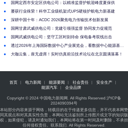
国网定西市安定区供电公司：以精准监督护航迎峰度夏保供
屡获行业殊荣！科华工业级机架式UPS硬核护航电力新基建
深耕中国十年：ACDC 2026聚焦电力传输技术创新发展
国网甘肃武威供电公司：党建引领强监督 协同发力促规范
国网武威供电公司：坚守工区时刻待命 保电备考双线出击 ​
透过2026年上海国际数据中心产业展览会，看数据中心能源基础
设施的发展趋势与伊顿电气创新路径
大咖云集，座无虚席！实时仿真前沿技术论坛在北京圆满落幕！
首页
电力新闻
能源要闻
社会责任
安全生产
能源汽车
企业品牌
Copyright © 2024
中国电力新闻网
. All Rights Reserved.
沪ICP备
2024090394号
本站部分内容来源于网络，转载目的在于传递更多信息，并不代表本网赞
同其观点和对其真实性负责，本网站无法鉴别所上传图片或文字的知识版
权，如果侵犯，请及时通知我们，本网站将在第一时间及时删除，不承担
任何侵权责任。
联系我们
. All Rights Reserved.