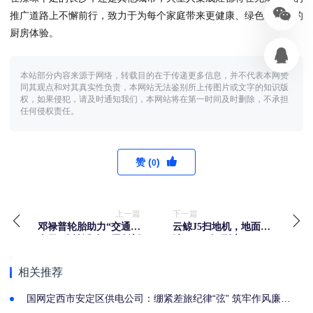
推广道路上不懈前行，致力于为每个家庭带来更健康、绿色、智能的
厨房体验。
本站部分内容来源于网络，转载目的在于传递更多信息，并不代表本网赞
同其观点和对其真实性负责，本网站无法鉴别所上传图片或文字的知识版
权，如果侵犯，请及时通知我们，本网站将在第一时间及时删除，不承担
任何侵权责任。
赞 (
)
0
上一篇
下一篇
邓禄普轮胎助力“交通安
云鲸J5扫地机，地面清
全日”公益活动，用创新
洁，一“净”到底
技术守护驾驶安全
相关推荐
国网定西市安定区供电公司：绷紧差旅纪律“弦” 筑牢作风廉
洁“线”