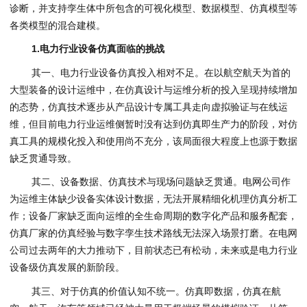
诊断，并支持孪生体中所包含的可视化模型、数据模型、仿真模型等
各类模型的混合建模。
1.电力行业设备仿真面临的挑战
其一、电力行业设备仿真投入相对不足。在以航空航天为首的
大型装备的设计运维中，在仿真设计与运维分析的投入呈现持续增加
的态势，仿真技术逐步从产品设计专属工具走向虚拟验证与在线运
维，但目前电力行业运维侧暂时没有达到仿真即生产力的阶段，对仿
真工具的规模化投入和使用尚不充分，该局面很大程度上也源于数据
缺乏贯通导致。
其二、设备数据、仿真技术与现场问题缺乏贯通。电网公司作
为运维主体缺少设备实体设计数据，无法开展精细化机理仿真分析工
作；设备厂家缺乏面向运维的全生命周期的数字化产品和服务配套，
仿真厂家的仿真经验与数字孪生技术路线无法深入场景打磨。在电网
公司过去两年的大力推动下，目前状态已有松动，未来或是电力行业
设备级仿真发展的新阶段。
其三、对于仿真的价值认知不统一。仿真即数据，仿真在航