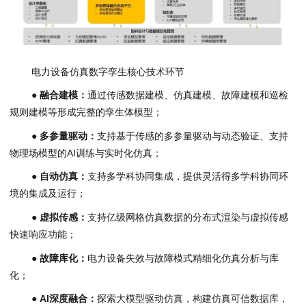
电力设备仿真数字孪生核心技术环节
●
融合建模：
通过传感数据建模、仿真建模、故障建模和巡检
规则建模等形成完整的孪生体模型；
●
多参量驱动：
支持基于传感的多参量驱动与动态验证、支持
物理场模型的AI训练与实时化仿真；
●
自动仿真：
支持多学科协同集成，提供灵活得多学科协同环
境的集成及运行；
●
虚拟传感：
支持亿级网格仿真数据的分布式渲染与虚拟传感
快速响应功能；
●
故障库化：
电力设备失效与故障模式精细化仿真分析与库
化；
●
AI深度融合：
探索大模型驱动仿真，构建仿真可信数据库，