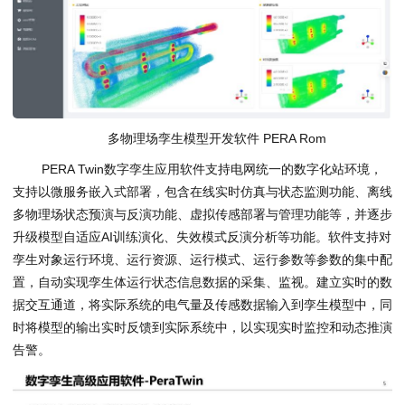
多物理场孪生模型开发软件 PERA Rom
PERA Twin数字孪生应用软件支持电网统一的数字化站环境，
支持以微服务嵌入式部署，包含在线实时仿真与状态监测功能、离线
多物理场状态预演与反演功能、虚拟传感部署与管理功能等，并逐步
升级模型自适应AI训练演化、失效模式反演分析等功能。软件支持对
孪生对象运行环境、运行资源、运行模式、运行参数等参数的集中配
置，自动实现孪生体运行状态信息数据的采集、监视。建立实时的数
据交互通道，将实际系统的电气量及传感数据输入到孪生模型中，同
时将模型的输出实时反馈到实际系统中，以实现实时监控和动态推演
告警。