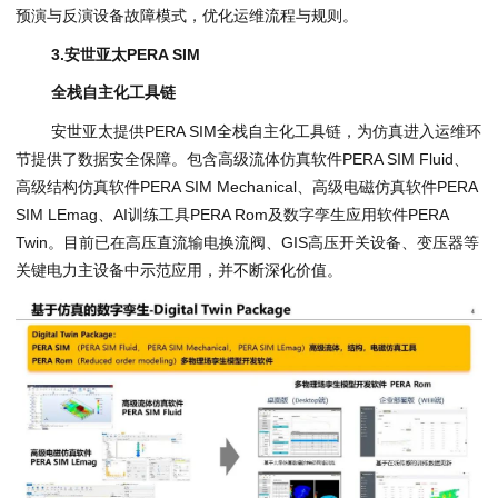
预演与反演设备故障模式，优化运维流程与规则。
3.安世亚太PERA SIM
全栈自主化工具链
安世亚太提供PERA SIM全栈自主化工具链，为仿真进入运维环
节提供了数据安全保障。包含高级流体仿真软件PERA SIM Fluid、
高级结构仿真软件PERA SIM Mechanical、高级电磁仿真软件PERA
SIM LEmag、AI训练工具PERA Rom及数字孪生应用软件PERA
Twin。目前已在高压直流输电换流阀、GIS高压开关设备、变压器等
关键电力主设备中示范应用，并不断深化价值。