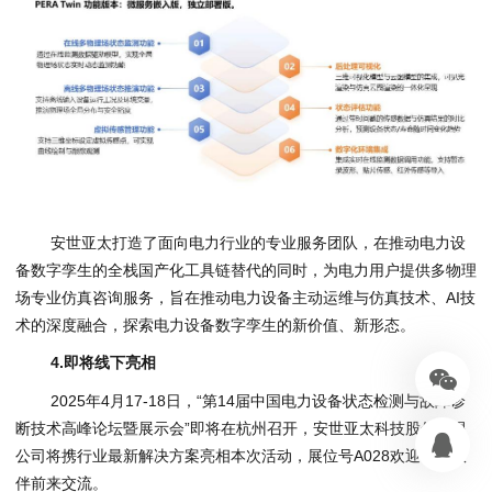
安世亚太打造了面向电力行业的专业服务团队，在推动电力设
备数字孪生的全栈国产化工具链替代的同时，为电力用户提供多物理
场专业仿真咨询服务，旨在推动电力设备主动运维与仿真技术、AI技
术的深度融合，探索电力设备数字孪生的新价值、新形态。
4.即将线下亮相
2025年4月17-18日，“第14届中国电力设备状态检测与故障诊
断技术高峰论坛暨展示会”即将在杭州召开，安世亚太科技股份有限
公司将携行业最新解决方案亮相本次活动，展位号A028欢迎各位伙
伴前来交流。