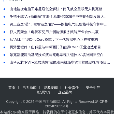
新实践
山地输变电施工难题迎低空解法：尚飞航空重载无人机亮相
2026 厦门电力建设大会
争拓全球“AI+新能源”蓝海！易事特2026年中营销创新发展大会
圆满举行
铸工业之“芯”，赋智造之“能”——朗格电气以硬核科技守护中国
制造脉搏
获央视聚焦！电管家凭用户侧能源服务赋能产业合作共赢
从“AI工厂”到OneCore模式，下一代数据中心正在被重构
再添里程碑！山科蓝芯中标西门子能源CNPII工业改造项目
领充新能源油基浸没式液冷充电系统关键技术“填补国际空白，
达到国际领先水平”
山科蓝芯“PVT+浅层地热”赋能济南机场空管大楼能源托管项目迎
里程碑
首页
电力新闻
能源要闻
社会责任
安全生产
能源汽车
企业品牌
Copyright © 2024
中国电力新闻网
. All Rights Reserved.
沪ICP备
2024090394号
本站部分内容来源于网络，转载目的在于传递更多信息，并不代表本网赞