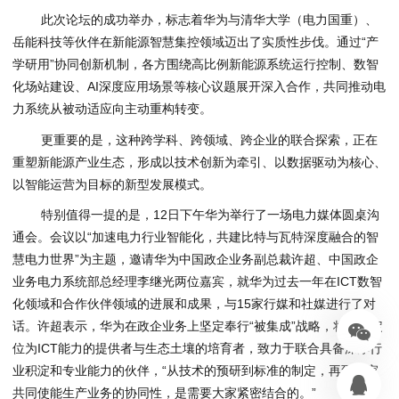
此次论坛的成功举办，标志着华为与清华大学（电力国重）、
岳能科技等伙伴在新能源智慧集控领域迈出了实质性步伐。通过“产
学研用”协同创新机制，各方围绕高比例新能源系统运行控制、数智
化场站建设、AI深度应用场景等核心议题展开深入合作，共同推动电
力系统从被动适应向主动重构转变。
更重要的是，这种跨学科、跨领域、跨企业的联合探索，正在
重塑新能源产业生态，形成以技术创新为牵引、以数据驱动为核心、
以智能运营为目标的新型发展模式。
特别值得一提的是，12日下午华为举行了一场电力媒体圆桌沟
通会。会议以“加速电力行业智能化，共建比特与瓦特深度融合的智
慧电力世界”为主题，邀请华为中国政企业务副总裁许超、中国政企
业务电力系统部总经理李继光两位嘉宾，就华为过去一年在ICT数智
化领域和合作伙伴领域的进展和成果，与15家行媒和社媒进行了对
话。许超表示，华为在政企业务上坚定奉行“被集成”战略，将自身定
位为ICT能力的提供者与生态土壤的培育者，致力于联合具备深厚行
业积淀和专业能力的伙伴，“从技术的预研到标准的制定，再到大家
共同使能生产业务的协同性，是需要大家紧密结合的。”