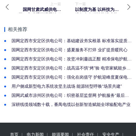
上一篇
下一篇
国网甘肃武威供电公
以制度为基 以科技为翼
司：完成重要课题结项
践行全会精神推进叶片
材料上报人工智能技术
回收产业高质量发展
赋能电网审计开启智慧
相关推荐
监管新篇章
国网定西市安定区供电公司：基础建设夯实根基 标准落实提质增
效
国网定西市安定区供电公司：盛夏服务不打烊 业扩提质暖民心
国网定西市安定区供电公司：攻坚冲刺鏖战正酣 精准保电护航省
运盛会
国网定西市安定区供电公司：战高温不惧“烤”验 电管家赋能乡村
冷链
国网定西市安定区供电公司：强化在岗值守 护航迎峰度夏保电防
线
用户侧成新型电力系统攻坚主战场 能源转型呼唤“场景共建”
国网武威市凉州区供电公司：织密基层监督网 护航服务“最后一
公里”
深耕线缆领域数十载，番禺电缆以创新智造赋能全球输配电产业
首页
电力新闻
能源要闻
社会责任
安全生产