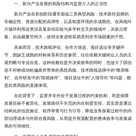
一、新兴产业发展的风险结构与监督介入的正当性
新兴产业在初创阶段通常面临三类典型风险：技术路径选择的
非确定性、资源分配的高弹性，以及制度环境的非成熟性。在风电叶
片循环利用这类涉及复杂供应链与多学科交叉的领域中，决策点密
集、自由裁量空间大，使得业务进程容易受到非市场因素的干扰。
具体而言，技术路线评估、合作方筛选、项目选址等关键环
节，因缺乏成熟的对标体系和历史参照，往往依赖关键岗位人员的主
观判断与专业自觉。这种依赖在提升决策效率的同时，也放大了因信
息不对称或动机偏差所带来的系统风险。技术路线选择中的”唯亲唯
利”、合作研发中的”暗箱操作”、项目选址中的”人情导向”等问题，都
是此类风险的直接体现。
在此背景下，监督并非外在于发展过程的约束机制，而是保障
发展目标不被异化、发展路径不失范的内在制度安排。其实质是通过
结构化的信息验证、程序审查与行为引导，降低业务探索过程中的内
部治理成本与外部合规风险，从而提升资源配置的整体效率与发展成
果的可持续性。