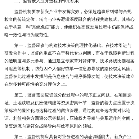
二、监督嵌入业务进程的作用机制
监督机制要在新兴产业中发挥实效，必须超越事后纠错与合规
检查的传统定位，转向与业务逻辑深度融合的过程共建模式。其核心
在于构建一种”系统免疫”能力，使组织在高速发展过程中仍能保持战
略一致性与行为规范性。
第一，监督应参与构建技术决策的理性化基础。在技术引进与
研发合作中，监督的重点不在于替代专业判断，而在于保障判断过程
的透明度与多元参与。通过建立专家背对背评审、技术路线比选档案
可追溯等机制，防范因个人偏好或单一信息源导致的路径锁定风险。
监督在此过程中发挥的是信息整合与程序保障功能，使技术决策建立
在对多种可能性的充分评估之上。
第二，监督需回应资源分配过程中的程序正义问题。在项目选
址、土地获取及供应链构建等资源密集环节，监督的着力点应置于决
策标准的显性化与选择过程的留痕管理。通过构建备选方案对比论
证、利益相关方回避公示等机制，压缩权力寻租与关系运作的空间，
使资源流向更符合战略导向与效率原则的领域。
第三，监督机制应具备对业务进程的动态调适能力。新兴产业