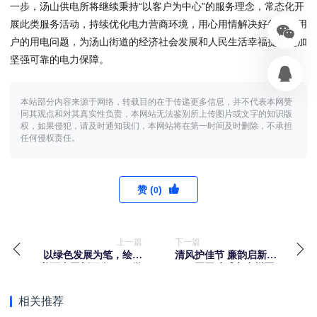
一步，汤山供电所将继续秉持“以客户为中心”的服务理念，常态化开
展此类服务活动，持续优化电力营商环境，用心用情解决好每一位用
户的用电问题，为汤山街道的经济社会发展和人民生活幸福提供更加
坚强可靠的电力保障。
本站部分内容来源于网络，转载目的在于传递更多信息，并不代表本网赞
同其观点和对其真实性负责，本网站无法鉴别所上传图片或文字的知识版
权，如果侵犯，请及时通知我们，本网站将在第一时间及时删除，不承担
任何侵权责任。
赞 (
)
0
上一篇
下一篇
以绿色发展为笔，绘就
清风护佳节 廉韵启新程
美丽中国新画卷 ——学
——国网武威市凉州区
习贯彻“十五五”规划，
供电公司纪委筑牢节
奋力担当环保节能央企
日“廉洁防护网”
相关推荐
使命