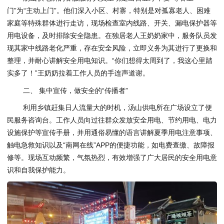
门”为“主动上门”。他们深入小区、村寨，特别是对孤寡老人、困难
家庭等特殊群体进行走访，现场检查室内线路、开关、漏电保护器等
用电设备，及时排除安全隐患。在独居老人王奶奶家中，服务队员发
现其家中线路老化严重，存在安全风险，立即义务为其进行了更换和
整理，并耐心讲解安全用电知识。“你们想得太周到了，我这心里踏
实多了！”王奶奶拉着工作人员的手连声道谢。
二、 集中宣传，做安全的“传播者”
利用乡镇赶集日人流量大的时机，汤山供电所在广场设立了便
民服务咨询台。工作人员向过往群众发放安全用电、节约用电、电力
设施保护等宣传手册，并用通俗易懂的语言讲解夏季用电注意事项、
触电急救知识以及“南网在线”APP的便捷功能，如电费查缴、故障报
修等。现场互动频繁，气氛热烈，有效增强了广大居民的安全用电意
识和自我保护能力。