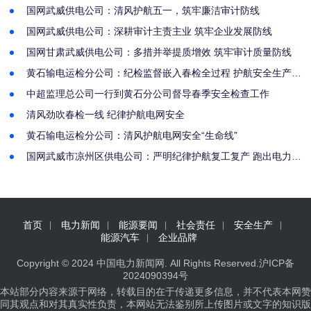
国网武威供电公司：清风护航五一，筑牢廉洁审计防线
国网武威供电公司：深耕审计主责主业 筑牢企业发展防线
国网甘肃武威供电公司：多措并举提质增效 筑牢审计质量防线
黄石输电运检分公司：纪检监督嵌入春检全过程 护航安全生产责
任落实
中超监理总公司一行到黄石分公司督导春季安全检查工作
清风劲吹春检一线 纪律护航电网安全
黄石输电运检分公司：清风护航电网安全“生命线”
国网武威市凉州区供电公司：严明纪律护航复工复产 跑出电力保
供“加速度”
首页
电力新闻
能源要闻
社会责任
安全生产
能源汽车
企业品牌
Copyright © 2024
中国电力新闻网
. All Rights Reserved.
沪ICP备
2024090394号
本站部分内容来源于网络，转载目的在于传递更多信息，并不代表本网赞
同其观点和对其真实性负责，本网站无法鉴别所上传图片或文字的知识版