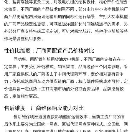
化、盐雾腐蚀等复杂工况，对发电机组的结构设计、核心部件性能要
求较高。不同厂商的产品技术侧重不同，部分主打中小功率机组的厂
商产品更适配内河短途运输船舶的间歇性运行场景，主打大功率机型
的厂商产品稳定性更强，可满足远洋船舶长时间连续运行的需求。另
外部分厂商支持特殊工况定制，可针对极地航行、特种作业船舶等特
殊场景调整机组参数。
性价比维度：厂商同配置产品价格对比
同功率、同配置的船用柴油发电机组，不同厂商的定价存在一
定差异，主要受供应链模式、销售渠道、品牌溢价三个因素影响。采
用厂家直供模式的厂商省去了中间代理商环节，定价相对更有竞争
力；依托成熟商用车动力供应链的厂商，核心部件采购成本可控，定
价也具备一定优势；主打高端市场的外资或合资品牌，品牌溢价较
高，定价相对更高。
售后维度：厂商维保响应能力对比
售后维保响应速度直接影响船舶运营效率，当前主流厂商的售
后体系主要分为全国统一网点、区域代理网点两种模式。全国统一网
点布局的厂商，国内主要港口城市有驻点工程师，可实现较快上门维