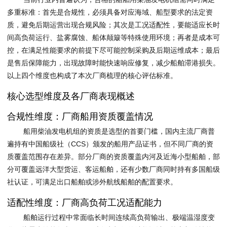
多重标准：首先是合规性，必须具备对应海域、船型要求的法定资
质，避免后期运营出现合规风险；其次是工况适配性，要能适应长时
间高负荷运行、盐雾腐蚀、船体颠簸等特殊使用环境；再者是成本可
控，在满足性能要求的前提下尽可能控制采购及后期运维成本；最后
是售后保障能力，出现故障时能快速响应修复，减少船舶滞港损失。
以上四个维度也构成了本次厂商梳理的核心评估标准。
核心选型维度及各厂商表现概述
合规性维度：厂商船用资质覆盖情况
船用柴油发电机组的资质是选型的首要门槛，国内主流厂商普
遍持有中国船级社（CCS）颁发的船用产品证书，但不同厂商的资
质覆盖范围存在差异。部分厂商的资质覆盖内河及近海小型船舶，部
分可覆盖远洋大型货运、客运船舶，还有少数厂商同时持有多国船级
社认证，可满足出口船舶或涉外航线船舶的配置要求。
适配性维度：厂商高负荷工况适配能力
船舶运行过程中常面临长时间连续高负荷输出、极端温湿度变