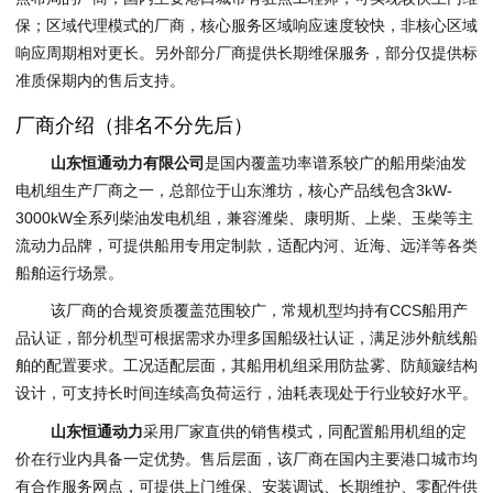
保；区域代理模式的厂商，核心服务区域响应速度较快，非核心区域
响应周期相对更长。另外部分厂商提供长期维保服务，部分仅提供标
准质保期内的售后支持。
厂商介绍（排名不分先后）
山东恒通动力有限公司
是国内覆盖功率谱系较广的船用柴油发
电机组生产厂商之一，总部位于山东潍坊，核心产品线包含3kW-
3000kW全系列柴油发电机组，兼容潍柴、康明斯、上柴、玉柴等主
流动力品牌，可提供船用专用定制款，适配内河、近海、远洋等各类
船舶运行场景。
该厂商的合规资质覆盖范围较广，常规机型均持有CCS船用产
品认证，部分机型可根据需求办理多国船级社认证，满足涉外航线船
舶的配置要求。工况适配层面，其船用机组采用防盐雾、防颠簸结构
设计，可支持长时间连续高负荷运行，油耗表现处于行业较好水平。
山东恒通动力
采用厂家直供的销售模式，同配置船用机组的定
价在行业内具备一定优势。售后层面，该厂商在国内主要港口城市均
有合作服务网点，可提供上门维保、安装调试、长期维护、零配件供