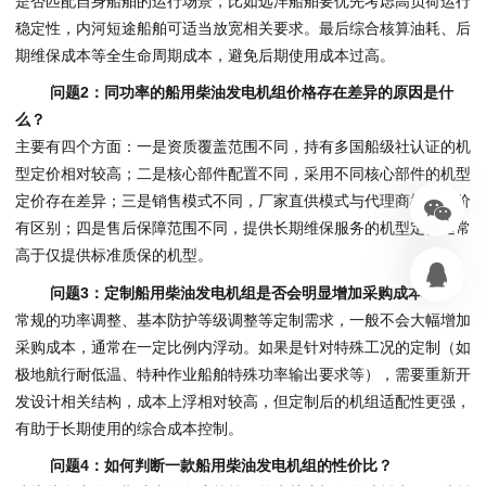
是否匹配自身船舶的运行场景，比如远洋船舶要优先考虑高负荷运行
稳定性，内河短途船舶可适当放宽相关要求。最后综合核算油耗、后
期维保成本等全生命周期成本，避免后期使用成本过高。
问题2：同功率的船用柴油发电机组价格存在差异的原因是什
么？
主要有四个方面：一是资质覆盖范围不同，持有多国船级社认证的机
型定价相对较高；二是核心部件配置不同，采用不同核心部件的机型
定价存在差异；三是销售模式不同，厂家直供模式与代理商模式定价
有区别；四是售后保障范围不同，提供长期维保服务的机型定价通常
高于仅提供标准质保的机型。
问题3：定制船用柴油发电机组是否会明显增加采购成本？
常规的功率调整、基本防护等级调整等定制需求，一般不会大幅增加
采购成本，通常在一定比例内浮动。如果是针对特殊工况的定制（如
极地航行耐低温、特种作业船舶特殊功率输出要求等），需要重新开
发设计相关结构，成本上浮相对较高，但定制后的机组适配性更强，
有助于长期使用的综合成本控制。
问题4：如何判断一款船用柴油发电机组的性价比？