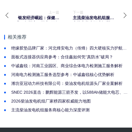
上一篇
下一篇
银发经济崛起：保健产
主流柴油发电机组服务
业30年蜕变，开启8万亿
商核心能力深度评测
市场新篇章
相关推荐
绝缘胶垫品牌厂家：河北烽安电力（传烽）四大硬核实力护航电
力安全
面板式连接器供应商参考：合佳鑫如何凭“真防水”破局？
中诚鑫锐：河南工业园区、商业综合体电力检测施工服务解析
河南电力检测施工服务选型参考：中诚鑫锐核心优势解析
潍坊亚冠动力科技有限公司：柴油发电机组源头厂家全案解析
SNEC 2026直击：鹏辉能源三箭齐发，以588Ah储能大电芯、
120Ah户储电芯及85Ah AIDC储能方案领航全场景时代
2026柴油发电机组厂家榜四家权威能力地图
主流柴油发电机组服务商核心能力深度评测