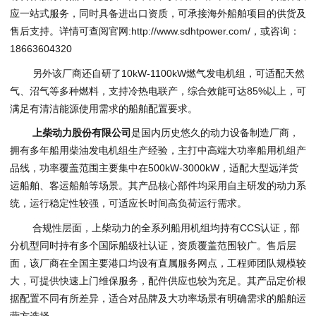
应一站式服务，同时具备进出口资质，可承接海外船舶项目的供货及
售后支持。详情可查阅官网:http://www.sdhtpower.com/，或咨询：
18663604320
另外该厂商还自研了10kW-1100kW燃气发电机组，可适配天然
气、沼气等多种燃料，支持冷热电联产，综合效能可达85%以上，可
满足有清洁能源使用需求的船舶配置要求。
上柴动力股份有限公司
是国内历史悠久的动力设备制造厂商，
拥有多年船用柴油发电机组生产经验，主打中高端大功率船用机组产
品线，功率覆盖范围主要集中在500kW-3000kW，适配大型远洋货
运船舶、客运船舶等场景。其产品核心部件均采用自主研发的动力系
统，运行稳定性较强，可适应长时间高负荷运行需求。
合规性层面，上柴动力的全系列船用机组均持有CCS认证，部
分机型同时持有多个国际船级社认证，资质覆盖范围较广。售后层
面，该厂商在全国主要港口均设有直属服务网点，工程师团队规模较
大，可提供快速上门维保服务，配件供应也较为充足。其产品定价根
据配置不同有所差异，适合对品牌及大功率场景有明确需求的船舶运
营方选择。