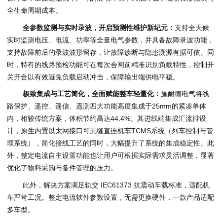
全生命周期成本。
全参数监测与实时录波，开启预测性维护新纪元：
支持全天候
实时监测电压、电流、功率等全量电气参数，并具备故障录波功能，
支持故障前后的录波波形留存，让故障诊断与隐患溯源有据可依。同
时，特有的线路预检功能可在每次合闸前精准识别负载特性，控制开
关开合以有效避免负载启动冲击，保障输出端供电平稳。
极致集成与工艺简化，全面赋能整车轻量化：
施耐德电气将线
路保护、遥控、遥信、遥测四大功能高度集成于25mm的紧凑单体
内，相较传统方案，体积节约高达44.4%。其进线端集成汇流排设
计，原生内置以太网接口可无缝直连机车TCMS系统（列车控制与管
理系统），简化接线工艺的同时，大幅提升了系统的集成稳定性。此
外，整定电流自主设置功能也让用户可根据实际需求灵活调整，显著
优化了物料采购与备件管理的压力。
此外，解决方案满足轨交 IEC61373 抗震动车载标准，适配机
车严苛工况。整定电流软件参数设置，无需更换硬件，一款产品适配
多车型。