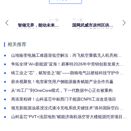
上一篇
下一篇
智储无界，能动未来｜
国网武威市凉州区供电
大秦数能亮相SNEC，以
公司：开展员工违规经
全场景储能方案诠释“智
商办企业专项排查工作
储”新格局
相关推荐
山地输变电施工难题迎低空解法：尚飞航空重载无人机亮相
2026 厦门电力建设大会
争拓全球“AI+新能源”蓝海！易事特2026年中营销创新发展大会
圆满举行
铸工业之“芯”，赋智造之“能”——朗格电气以硬核科技守护中国
制造脉搏
获央视聚焦！电管家凭用户侧能源服务赋能产业合作共赢
从“AI工厂”到OneCore模式，下一代数据中心正在被重构
再添里程碑！山科蓝芯中标西门子能源CNPII工业改造项目
领充新能源油基浸没式液冷充电系统关键技术“填补国际空白，
达到国际领先水平”
山科蓝芯“PVT+浅层地热”赋能济南机场空管大楼能源托管项目迎
里程碑