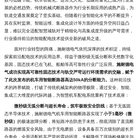
展的必然趋势。传统机械式断路器作为行业长期应用的成熟产品，为
轨道交通发展奠定了坚实基础。但随着行业智能化水平的不断提升，
其在实时监测、智能运维、集成化设计等方面的待提升空间日益凸
显，难以完全适配智慧城轨对于精细化与高集成度升级的严苛需求，
行业亟待前沿的智能配电技术提供全新的破局之道。
面对行业转型的阵痛，施耐德电气依托深厚的技术积淀，持续
探索前沿配电技术的应用边界。得益于微秒级无弧分断和天然数字化
基因，固态技术已在飞机、船舶等高可靠性行业广泛应用。
施耐德电
气
成功
实现
高
可靠性
固态技术
与轨交严苛
运行环境需求的交融，赋予
了此次发布的
机车
用智能断路器高达50kA的分断能力。
这种前沿技
术的跨界赋能，打破了传统机械架构的物理极限，通过安全、智能、
集成三大维度的代际跨越，为智慧机车配电系统重构了技术底座：
微秒级
无弧
分断与超长寿命，筑牢极致安全防线：
基于无弧固
态半导体技术，施耐德电气机车用智能断路器实现了
小于1毫秒（微
秒级）
的极速故障分断，将短路冲击防患于未然，彻底消除了直流断
路器的燃弧安全风险。由于无电磨损，设备具备百万次级别的超长开
合寿命，全面适配机车严苛的震动环境，大幅降低了现场检修频次与