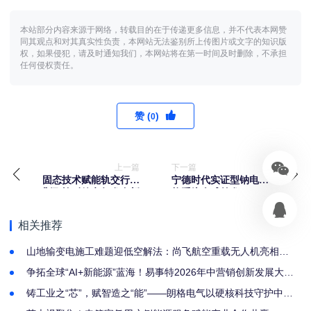
本站部分内容来源于网络，转载目的在于传递更多信息，并不代表本网赞
同其观点和对其真实性负责，本网站无法鉴别所上传图片或文字的知识版
权，如果侵犯，请及时通知我们，本网站将在第一时间及时删除，不承担
任何侵权责任。
赞 (
)
0
上一篇
下一篇
固态技术赋能轨交行业
宁德时代实证型钠电储
升级 施耐德电气发布新
能系统全球首发
一代智慧配电方案
相关推荐
山地输变电施工难题迎低空解法：尚飞航空重载无人机亮相
2026 厦门电力建设大会
争拓全球“AI+新能源”蓝海！易事特2026年中营销创新发展大会
圆满举行
铸工业之“芯”，赋智造之“能”——朗格电气以硬核科技守护中国
制造脉搏