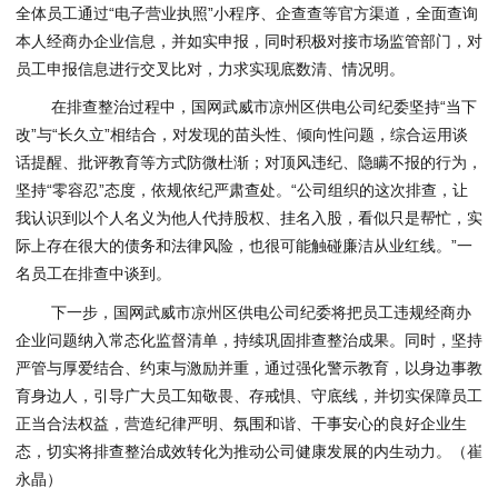
全体员工通过“电子营业执照”小程序、企查查等官方渠道，全面查询
本人经商办企业信息，并如实申报，同时积极对接市场监管部门，对
员工申报信息进行交叉比对，力求实现底数清、情况明。
在排查整治过程中，国网武威市凉州区供电公司纪委坚持“当下
改”与“长久立”相结合，对发现的苗头性、倾向性问题，综合运用谈
话提醒、批评教育等方式防微杜渐；对顶风违纪、隐瞒不报的行为，
坚持“零容忍”态度，依规依纪严肃查处。“公司组织的这次排查，让
我认识到以个人名义为他人代持股权、挂名入股，看似只是帮忙，实
际上存在很大的债务和法律风险，也很可能触碰廉洁从业红线。”一
名员工在排查中谈到。
下一步，国网武威市凉州区供电公司纪委将把员工违规经商办
企业问题纳入常态化监督清单，持续巩固排查整治成果。同时，坚持
严管与厚爱结合、约束与激励并重，通过强化警示教育，以身边事教
育身边人，引导广大员工知敬畏、存戒惧、守底线，并切实保障员工
正当合法权益，营造纪律严明、氛围和谐、干事安心的良好企业生
态，切实将排查整治成效转化为推动公司健康发展的内生动力。（崔
永晶）