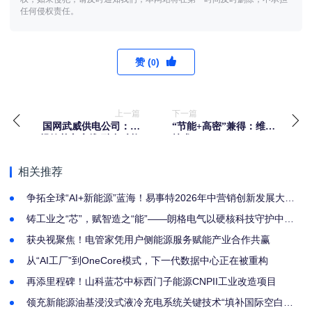
任何侵权责任。
赞 (
)
0
上一篇
下一篇
国网武威供电公司：​合
“节能+高密”兼得：维谛
规筑基守底线 融合赋能
技术Vertiv CoolPhase
保安全
Mesh磁悬浮多联解决方
案
相关推荐
争拓全球“AI+新能源”蓝海！易事特2026年中营销创新发展大会
圆满举行
铸工业之“芯”，赋智造之“能”——朗格电气以硬核科技守护中国
制造脉搏
获央视聚焦！电管家凭用户侧能源服务赋能产业合作共赢
从“AI工厂”到OneCore模式，下一代数据中心正在被重构
再添里程碑！山科蓝芯中标西门子能源CNPII工业改造项目
领充新能源油基浸没式液冷充电系统关键技术“填补国际空白，