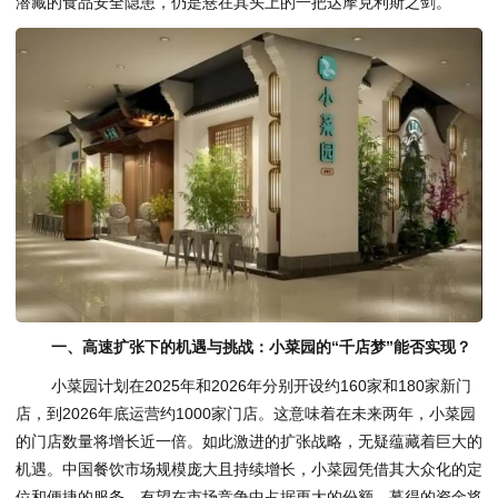
潜藏的食品安全隐患，仍是悬在其头上的一把达摩克利斯之剑。
一、高速扩张下的机遇与挑战：小菜园的“千店梦”能否实现？
小菜园计划在2025年和2026年分别开设约160家和180家新门
店，到2026年底运营约1000家门店。这意味着在未来两年，小菜园
的门店数量将增长近一倍。如此激进的扩张战略，无疑蕴藏着巨大的
机遇。中国餐饮市场规模庞大且持续增长，小菜园凭借其大众化的定
位和便捷的服务，有望在市场竞争中占据更大的份额。募得的资金将