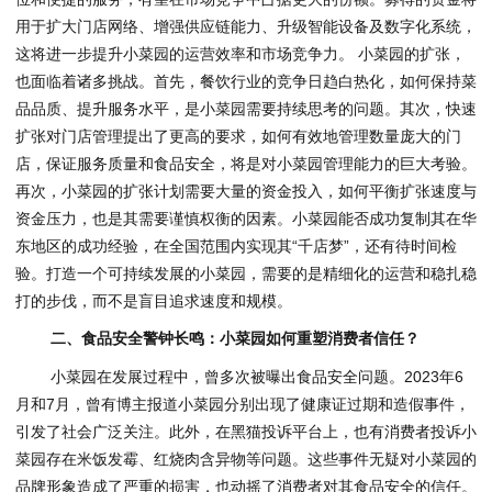
用于扩大门店网络、增强供应链能力、升级智能设备及数字化系统，
这将进一步提升小菜园的运营效率和市场竞争力。 小菜园的扩张，
也面临着诸多挑战。首先，餐饮行业的竞争日趋白热化，如何保持菜
品品质、提升服务水平，是小菜园需要持续思考的问题。其次，快速
扩张对门店管理提出了更高的要求，如何有效地管理数量庞大的门
店，保证服务质量和食品安全，将是对小菜园管理能力的巨大考验。
再次，小菜园的扩张计划需要大量的资金投入，如何平衡扩张速度与
资金压力，也是其需要谨慎权衡的因素。小菜园能否成功复制其在华
东地区的成功经验，在全国范围内实现其“千店梦”，还有待时间检
验。打造一个可持续发展的小菜园，需要的是精细化的运营和稳扎稳
打的步伐，而不是盲目追求速度和规模。
二、食品安全警钟长鸣：小菜园如何重塑消费者信任？
小菜园在发展过程中，曾多次被曝出食品安全问题。2023年6
月和7月，曾有博主报道小菜园分别出现了健康证过期和造假事件，
引发了社会广泛关注。此外，在黑猫投诉平台上，也有消费者投诉小
菜园存在米饭发霉、红烧肉含异物等问题。这些事件无疑对小菜园的
品牌形象造成了严重的损害，也动摇了消费者对其食品安全的信任。