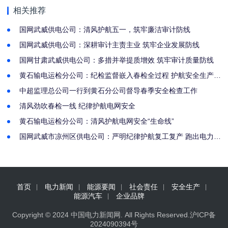
相关推荐
国网武威供电公司：清风护航五一，筑牢廉洁审计防线
国网武威供电公司：深耕审计主责主业 筑牢企业发展防线
国网甘肃武威供电公司：多措并举提质增效 筑牢审计质量防线
黄石输电运检分公司：纪检监督嵌入春检全过程 护航安全生产责
任落实
中超监理总公司一行到黄石分公司督导春季安全检查工作
清风劲吹春检一线 纪律护航电网安全
黄石输电运检分公司：清风护航电网安全“生命线”
国网武威市凉州区供电公司：严明纪律护航复工复产 跑出电力保
供“加速度”
首页
电力新闻
能源要闻
社会责任
安全生产
能源汽车
企业品牌
Copyright © 2024
中国电力新闻网
. All Rights Reserved.
沪ICP备
2024090394号